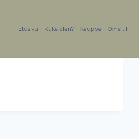
Etusivu
Kuka olen?
Kauppa
Oma tili