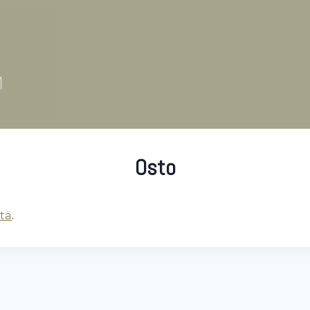
Osto
tä
.