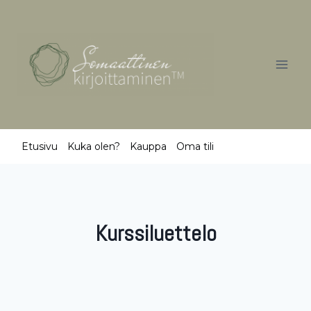
Skip
to
content
Etusivu
Kuka olen?
Kauppa
Oma tili
Kurssiluettelo